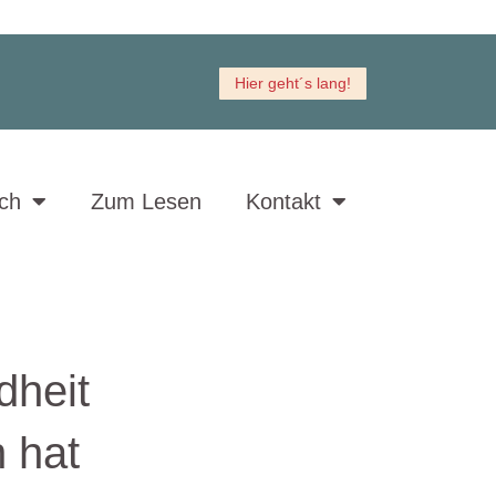
Hier geht´s lang!
ich
Zum Lesen
Kontakt
dheit
n hat