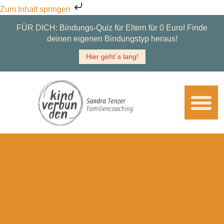
Zum Inhalt springen
FÜR DICH:
Bindungs-Quiz für Eltern für 0 Euro! Finde
deinen eigenen Bindungstyp heraus!
Hier geht´s lang!
Über mich
Für dich
Zum Lesen