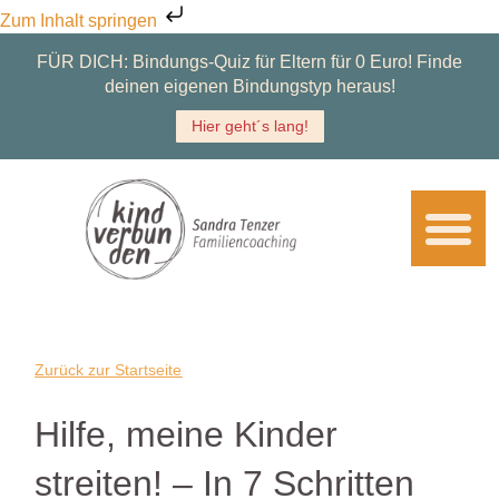
Zum Inhalt springen
FÜR DICH:
Bindungs-Quiz für Eltern für 0 Euro! Finde
deinen eigenen Bindungstyp heraus!
Hier geht´s lang!
Über mich
Für dich
Zum Lesen
Zurück zur Startseite
Hilfe, meine Kinder
streiten! – In 7 Schritten